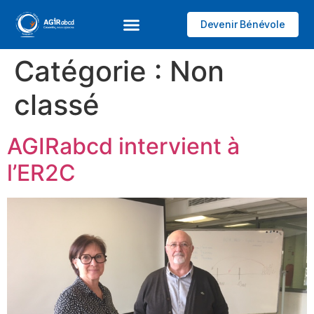
Devenir Bénévole
Catégorie :
Non
classé
AGIRabcd intervient à
l’ER2C